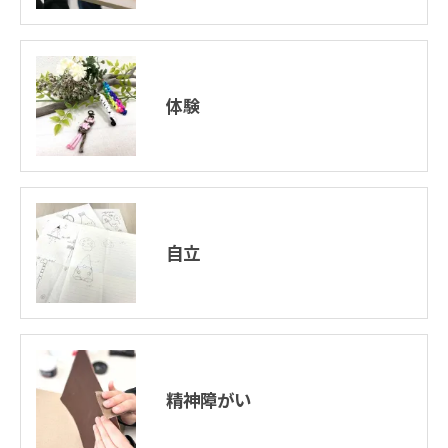
体験
自立
精神障がい