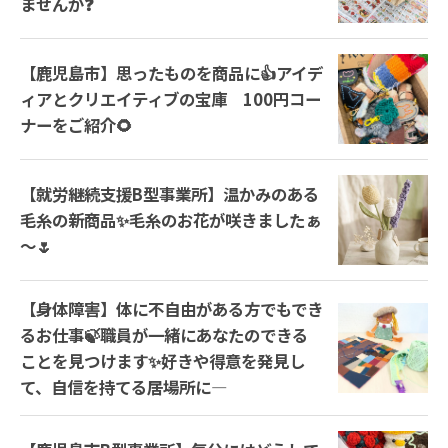
ませんか❓
【鹿児島市】思ったものを商品に👍アイデ
ィアとクリエイティブの宝庫 100円コー
ナーをご紹介🌻
【就労継続支援B型事業所】温かみのある
毛糸の新商品✨毛糸のお花が咲きましたぁ
～🌷
【身体障害】体に不自由がある方でもでき
るお仕事🍃職員が一緒にあなたのできる
ことを見つけます✨好きや得意を発見し
て、自信を持てる居場所に―