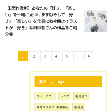
【B型作業所】あなたの「好き」「楽し
い」を一緒に見つけます💞そして「好
き」「楽しい」を仕事に👍今回はイラス
トが「好き」な利用者さんの作品をご紹
介😁
お問い合わせはこちら
1
2
3
4
5
...
6
タグ
Tags
フォースター
ラジオ
鹿児島市
就労継続支援B型事業所
鹿児島