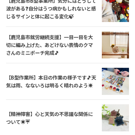
【鹿児島市B型事業所】気分にはどうして
波がある❓自分はうつ病かもしれないと感
じるサインと体に起こる変化🍃
【鹿児島市就労継続支援】一目一目を大
切に編み上げた、あどけない表情のクマ
さんのミニポーチ完成🎵
【B型作業所】本日の作業の様子です🎵天
気は雨、なないろは明るく晴れのよう☀️
【精神障害】心と天気の不思議な関係に
ついて☀️☔