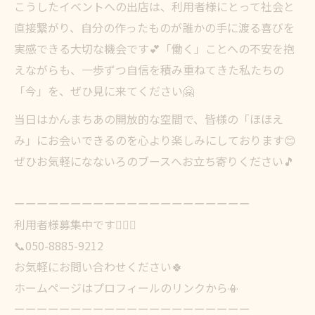
こうしたイベントへの出店は、利用者様にとって社会と
直接繋がり、自分の作ったものが誰かの手に渡る喜びを
実感できる大切な機会です💕「働く」ことへの不安を抱
えながらも、一歩ずつ自信を積み重ねてきた私たちの
「今」を、ぜひ見に来てください🤗
当日はかんまちあの開放的な空間で、皆様の「ほほえ
み」にお会いできるのを心より楽しみにしております😊
ぜひお気軽になないろのブースへお立ち寄りください🎵
ーーーーーーーーーーーーーーーーーーーーー
利用者様募集中です🧚🏻‍♀️
📞050-8885-9212
お気軽にお問い合わせください🍀
ホームページはプロフィールのリンクから📳
ーーーーーーーーーーーーーーーーーーーーー