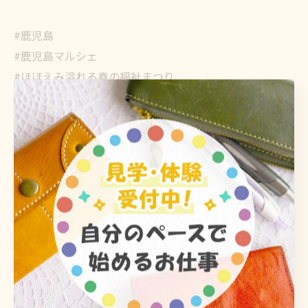
#鹿児島
#鹿児島マルシェ
#ほほえみ溢れる春の福祉まつり
#就労継続支援b型事業所
#ハンドメイド
@hohoemi_matsuri
鹿児島市で体験の機会をご用意
鹿児島市でご用意する軽
作業
体験
軽作業
< 前のページ
一覧に戻る
次のページ >