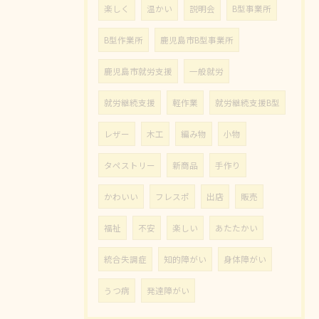
楽しく
温かい
説明会
B型事業所
B型作業所
鹿児島市B型事業所
鹿児島市就労支援
一般就労
就労継続支援
軽作業
就労継続支援B型
レザー
木工
編み物
小物
タペストリー
新商品
手作り
かわいい
フレスポ
出店
販売
福祉
不安
楽しい
あたたかい
統合失調症
知的障がい
身体障がい
うつ病
発達障がい