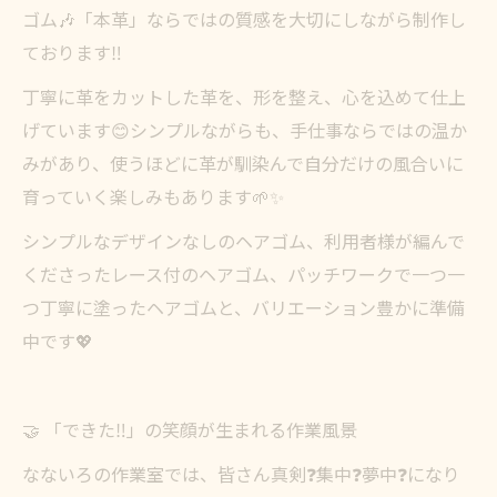
ゴム🎶「本革」ならではの質感を大切にしながら制作し
ております‼️
丁寧に革をカットした革を、形を整え、心を込めて仕上
げています😊シンプルながらも、手仕事ならではの温か
みがあり、使うほどに革が馴染んで自分だけの風合いに
育っていく楽しみもあります🌱✨
シンプルなデザインなしのヘアゴム、利用者様が編んで
くださったレース付のヘアゴム、パッチワークで一つ一
つ丁寧に塗ったヘアゴムと、バリエーション豊かに準備
中です💖
🤝 「できた‼️」の笑顔が生まれる作業風景
なないろの作業室では、皆さん真剣❓集中❓夢中❓になり