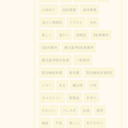
小物作り
知的障害
身体障害
温かい雰囲気
イラスト
毛糸
楽しく
温かい
説明会
B型事業所
B型作業所
鹿児島市B型事業所
鹿児島市就労支援
一般就労
就労継続支援
軽作業
就労継続支援B型
レザー
木工
編み物
小物
タペストリー
新商品
手作り
かわいい
フレスポ
出店
販売
福祉
不安
楽しい
あたたかい