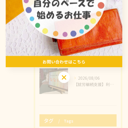
2026/08/08
おはようございます🌪️🌤️
2026/08/07
【B型事業所】鹿児島市にある株式会社フォースター九州様のかわいいマスコット「さっしーず」✨そのさっしーずぬいぐるみを作成させていただき、納品させていただきました🙌🙌
お問い合わせはこちら
お問い合わせはこちら
2026/08/06
【就労継続支援】利用者様の心のこもった製品がたくさんの方に見ていただけました🥰小物作りの魅力のひとつ、販売することで感じるたくさんの繋がりと幸せの輪💞
タグ
Tags