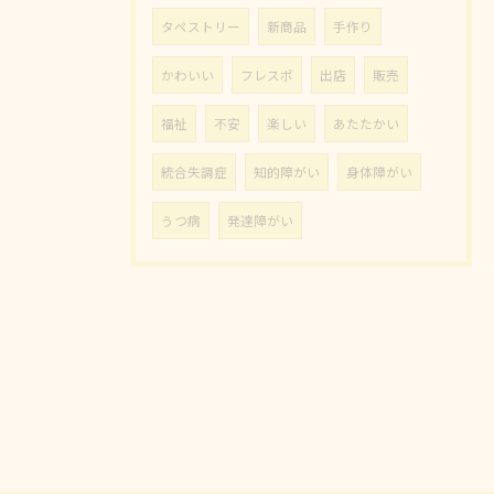
タペストリー
新商品
手作り
かわいい
フレスポ
出店
販売
福祉
不安
楽しい
あたたかい
統合失調症
知的障がい
身体障がい
うつ病
発達障がい