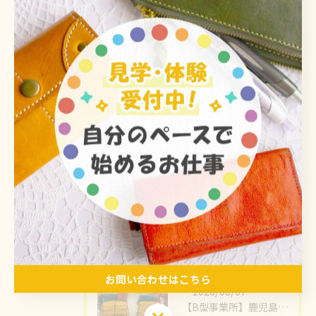
カテゴリー
Categories
全てのカテゴリー
体験
見学
軽作業
精神障がい
自立
最近の投稿
Recent Posts
お問い合わせはこちら
2026/08/07
【B型事業所】鹿児島市にある株式会社フォースター九州様のかわいいマスコット「さっしーず」✨そのさっしーずぬいぐるみを作成させていただき、納品させていただきました🙌🙌
お問い合わせはこちら