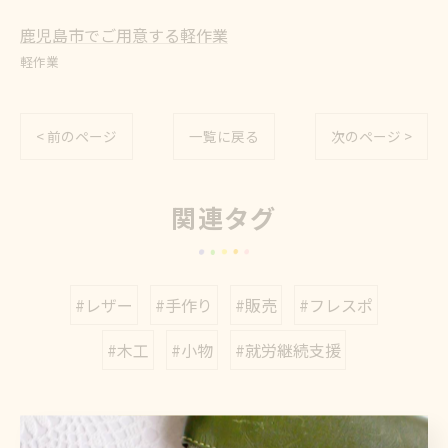
鹿児島市でご用意する軽作業
軽作業
< 前のページ
一覧に戻る
次のページ >
関連タグ
#レザー
#手作り
#販売
#フレスポ
#木工
#小物
#就労継続支援