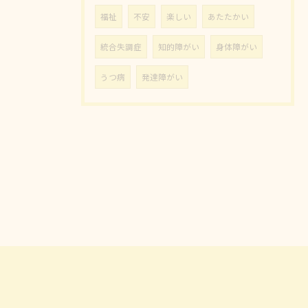
福祉
不安
楽しい
あたたかい
統合失調症
知的障がい
身体障がい
うつ病
発達障がい