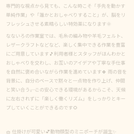
専門的な視点から見ても、こんな時こそ「手先を動かす
単純作業」や「誰かとおしゃべりすること」が、脳をリ
フレッシュさせる素晴らしい特効薬になります🌞
なないろの作業室では、毛糸の編み物や羊毛フェルト、
レザークラフトなどなど、楽しく集中できる作業を豊富
にご用意しています🎵利用者様とスタッフがほんわかと
おしゃべりを交わし、お互いのアイデアや丁寧な手仕事
を自然に褒め合いながら作業を進めています🍀 雨の音を
背景に、自分のペースで黙々と一点物を作り上げ、仲間
と笑い合う――。この安心できる環境があるからこそ、天候
に左右されずに「楽しく働くリズム」をしっかりとキー
プしていくことができるのです🌻
🧺 仕掛けが可愛い💕動物顔型のミニポーチが誕生✨