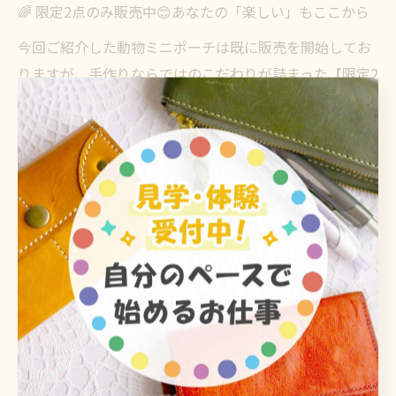
🌈 限定2点のみ販売中😊あなたの「楽しい」もここから
今回ご紹介した動物ミニポーチは既に販売を開始してお
りますが、手作りならではのこだわりが詰まった【限定2
点】の貴重な一点物となっております🎶（皆様に好評を
いただけましたら、これから別の新しい動物が仲間入り
するかもしれません🤭）
なないろでは、現在一緒に活動する利用者様を募集して
います（見学・体験利用も随時受付中🍀）。「雨の日は
どうしても家にこもりがちになってしまう」「少しだけ
生活に楽しい変化がほしいな」と思われたら、ぜひお気
軽に雰囲気をのぞきにいらしてくださいね🎵連絡の一歩
が、きっとあなたの楽しい日々につながっていくはずで
す🍃
専門のスタッフがあなたの体調や不安にどこまでも優し