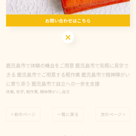
く寄り添い、雨の日も晴れの日も、わくわくできる毎日
を一緒に作っていきます✨皆様からのお問い合わせを、
お問い合わせはこちら
なないろ一同心よりお待ちしております😊💕
お問い合わせはこちら
鹿児島市で体験の機会をご用意
鹿児島市で気軽に見学で
きる
鹿児島市でご用意する軽作業
鹿児島市で精神障がい
に寄り添う
鹿児島市で自立への一歩を支援
体験
見学
軽作業
精神障がい
自立
< 前のページ
一覧に戻る
次のページ >