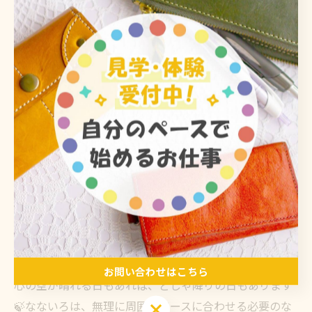
こもり、孤独な不安を抱え込まない環境です✨
「今日のお天気はちょっと重だるいね」「でも、この革
のステッチすごく綺麗に縫えてる🍃」 なないろの作業室
では、その日の体調をみんなで労わり合いながら、スタ
ッフも利用者様も自然に声を掛け合い、お互いの手仕事
を優しく褒め合っています🍀他愛のないおしゃべりを交
わせる仲間がすぐ隣にいることで、張り詰めていた心が
フッと緩み、自律神経も優しく整っていきます💖
🌈 焦らずあなたの歩幅で、雨の日も心地いい居場所へ―
雨の日があるから、虹がかかる
毎日をがんばって生きていると、お天気と同じように、
お問い合わせはこちら
心の空が晴れる日もあれば、どしゃ降りの日もあります
🍃なないろは、無理に周囲のペースに合わせる必要のな
お問い合わせはこちら