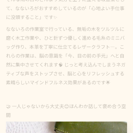
て、なないろがおすすめしているのが「心地よい手仕事
に没頭すること」です✨
なないろの作業室で行っている、無垢の木をツルツルに
磨く木工作業や、ひと針ずつ優しく進める毛糸のミニバ
ッグ作り、本革を丁寧に仕立てるレザークラフト―。こ
れらの作業は、脳の意識を「今、目の前の手元」へと自
然に集中させてくれます🧠 じっと考え込んでしまうネガ
ティブな声をストップさせ、脳と心をリフレッシュする
素晴らしいマインドフルネス効果があるのです🌟
🤝 一人じゃないから大丈夫😊ほんわか話して褒め合う空
間
そして何より大切なのは、悪天候の日に一人で家に引き