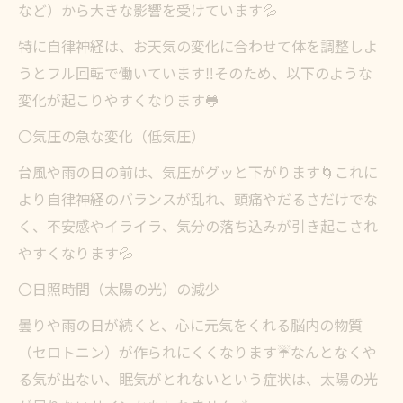
など）から大きな影響を受けています💦
特に自律神経は、お天気の変化に合わせて体を調整しよ
うとフル回転で働いています‼️そのため、以下のような
変化が起こりやすくなります🐸
〇気圧の急な変化（低気圧）
台風や雨の日の前は、気圧がグッと下がります🌀これに
より自律神経のバランスが乱れ、頭痛やだるさだけでな
く、不安感やイライラ、気分の落ち込みが引き起こされ
やすくなります💦
〇日照時間（太陽の光）の減少
曇りや雨の日が続くと、心に元気をくれる脳内の物質
（セロトニン）が作られにくくなります☔なんとなくや
る気が出ない、眠気がとれないという症状は、太陽の光