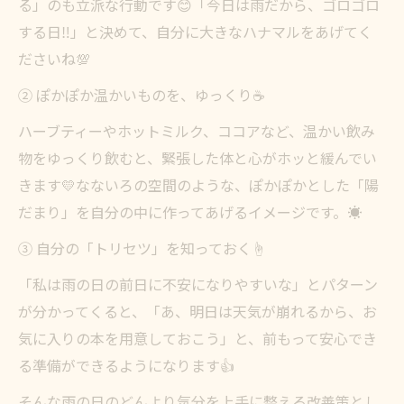
る」のも立派な行動です😊「今日は雨だから、ゴロゴロ
する日‼️」と決めて、自分に大きなハナマルをあげてく
ださいね💯
② ぽかぽか温かいものを、ゆっくり☕
ハーブティーやホットミルク、ココアなど、温かい飲み
物をゆっくり飲むと、緊張した体と心がホッと緩んでい
きます💛なないろの空間のような、ぽかぽかとした「陽
だまり」を自分の中に作ってあげるイメージです。☀️
③ 自分の「トリセツ」を知っておく☝️
「私は雨の日の前日に不安になりやすいな」とパターン
が分かってくると、「あ、明日は天気が崩れるから、お
気に入りの本を用意しておこう」と、前もって安心でき
る準備ができるようになります👍
そんな雨の日のどんより気分を上手に整える改善策とし